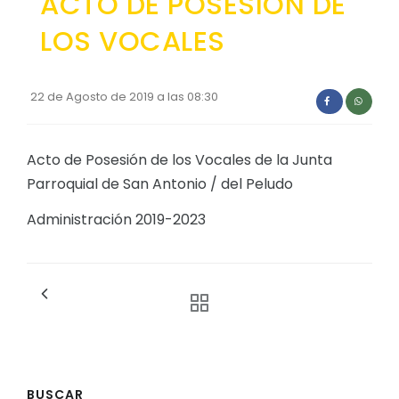
ACTO DE POSESIÓN DE
Convocatorias
LOS VOCALES
GESTIÓN ADMINISTRATIVA
Plan de desarrollo y Ordenamiento Territorial - PD
22 de Agosto de 2019 a las 08:30
Plan Anual Contratación - PAC
Plan Operativo Anual - POA
Acto de Posesión de los Vocales de la Junta
Parroquial de San Antonio / del Peludo
Convenios Institucionales
Administración 2019-2023
PRESUPUESTO: EJECUCIÓN Y REPORTES
Cédulas presupuestarias y balances
Procesos de contratación
Ejecución Presupuestaria
Obras y proyectos
BUSCAR