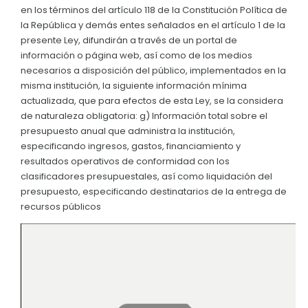
en los términos del artículo 118 de la Constitución Política de
Convocatorias
la República y demás entes señalados en el artículo 1 de la
presente Ley, difundirán a través de un portal de
GESTIÓN ADMINISTRATIVA
información o página web, así como de los medios
Plan de desarrollo y Ordenamiento Territorial - PD
necesarios a disposición del público, implementados en la
misma institución, la siguiente información mínima
Plan Anual Contratación - PAC
actualizada, que para efectos de esta Ley, se la considera
de naturaleza obligatoria: g) Información total sobre el
Plan Operativo Anual - POA
presupuesto anual que administra la institución,
Convenios Institucionales
especificando ingresos, gastos, financiamiento y
resultados operativos de conformidad con los
PRESUPUESTO: EJECUCIÓN Y REPORTES
clasificadores presupuestales, así como liquidación del
presupuesto, especificando destinatarios de la entrega de
Cédulas presupuestarias y balances
recursos públicos
Procesos de contratación
Ejecución Presupuestaria
Obras y proyectos