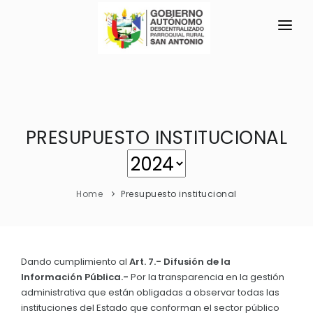
INICIO
LA PARROQUIA
PRESUPUESTO INSTITUCIONAL
RESEÑA HISTÓRICA
GAD
Historia Antigua
TRANSPARENCIA
Historia Actual
Home
Presupuesto institucional
GESTIÓN Y PRESUPUESTO
Símbolos Cívicos
GESTIÓN INSTITUCIONAL
MECANISMOS DE PARTICIPACIÓN
GEOGRAFÍA
Sesiones Ordinarias
TURISMO
Dando cumplimiento al
Art. 7.- Difusión de la
Ubicación
CIUDADANÍA ACTIVA
Información Pública.-
Por la transparencia en la gestión
Sesiones Extraordinarias
Clima
administrativa que están obligadas a observar todas las
Solicitud de acceso información pública
Resoluciones
instituciones del Estado que conforman el sector público
NEW