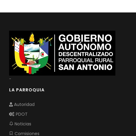
Convocatorias
GESTIÓN ADMINISTRATIVA
Plan de desarrollo y Ordenamiento Territorial - PD
Plan Anual Contratación - PAC
Plan Operativo Anual - POA
Convenios Institucionales
PRESUPUESTO: EJECUCIÓN Y REPORTES
-
Cédulas presupuestarias y balances
LA PARROQUIA
Procesos de contratación
Autoridad
Ejecución Presupuestaria
PDOT
Obras y proyectos
Noticias
Comisiones