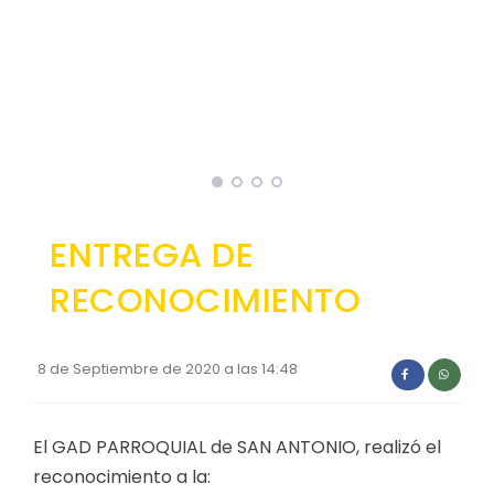
Convocatorias
GESTIÓN ADMINISTRATIVA
Plan de desarrollo y Ordenamiento Territorial - PD
Plan Anual Contratación - PAC
Plan Operativo Anual - POA
Convenios Institucionales
ENTREGA DE
PRESUPUESTO: EJECUCIÓN Y REPORTES
RECONOCIMIENTO
Cédulas presupuestarias y balances
Procesos de contratación
8 de Septiembre de 2020 a las 14:48
Ejecución Presupuestaria
Obras y proyectos
El GAD PARROQUIAL de SAN ANTONIO, realizó el
reconocimiento a la: