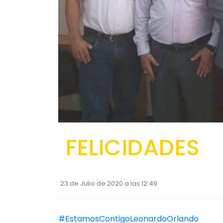
FELICIDADES
23 de Julio de 2020 a las 12:49
#EstamosContigoLeonardoOrlando