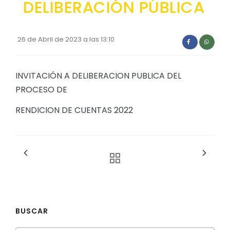
DELIBERACIÓN PÚBLICA
Convocatorias
GESTIÓN ADMINISTRATIVA
26 de Abril de 2023 a las 13:10
Plan de desarrollo y Ordenamiento Territorial - PD
Plan Anual Contratación - PAC
INVITACIÓN A DELIBERACION PUBLICA DEL
PROCESO DE
Plan Operativo Anual - POA
Convenios Institucionales
RENDICION DE CUENTAS 2022
PRESUPUESTO: EJECUCIÓN Y REPORTES
Cédulas presupuestarias y balances
Procesos de contratación
Ejecución Presupuestaria
Obras y proyectos
BUSCAR