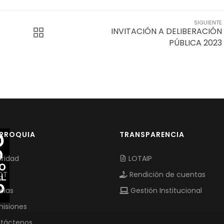
SIGUIENTE
INVITACIÓN A DELIBERACIÓN
PÚBLICA 2023
ARROQUIA
TRANSPARENCIA
ridad
LOTAIP
OT
Rendición de cuentas
cias
Gestión Institucional
isiones
táctenos