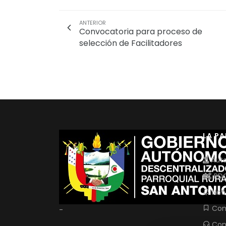
ANTERIOR
Convocatoria para proceso de
selección de Facilitadores
LA P
Auto
PD
Noti
Com
-
Con