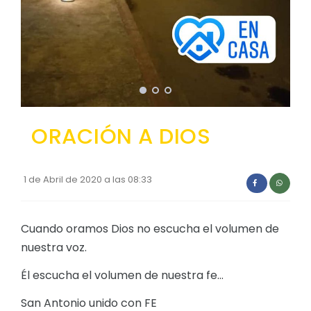
Convocatorias
GESTIÓN ADMINISTRATIVA
Plan de desarrollo y Ordenamiento Territorial - PD
Plan Anual Contratación - PAC
Plan Operativo Anual - POA
ORACIÓN A DIOS
Convenios Institucionales
PRESUPUESTO: EJECUCIÓN Y REPORTES
1 de Abril de 2020 a las 08:33
Cédulas presupuestarias y balances
Procesos de contratación
Cuando oramos Dios no escucha el volumen de
nuestra voz.
Ejecución Presupuestaria
Obras y proyectos
Él escucha el volumen de nuestra fe...
San Antonio unido con FE