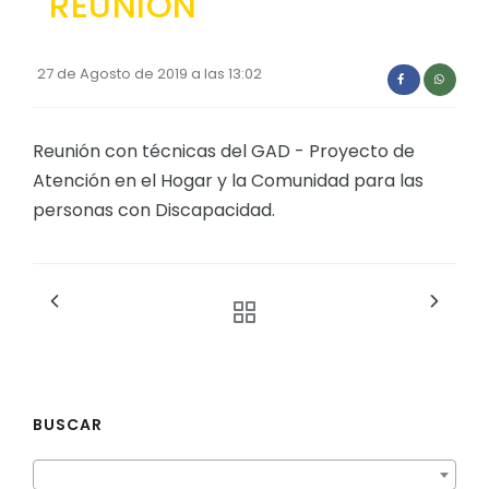
REUNIÓN
Convocatorias
GESTIÓN ADMINISTRATIVA
27 de Agosto de 2019 a las 13:02
Plan de desarrollo y Ordenamiento Territorial - PD
Reunión con técnicas del GAD - Proyecto de
Plan Anual Contratación - PAC
Atención en el Hogar y la Comunidad para las
Plan Operativo Anual - POA
personas con Discapacidad.
Convenios Institucionales
PRESUPUESTO: EJECUCIÓN Y REPORTES
Cédulas presupuestarias y balances
Procesos de contratación
Ejecución Presupuestaria
BUSCAR
Obras y proyectos