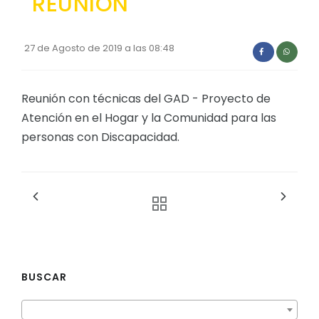
REUNIÓN
Convocatorias
GESTIÓN ADMINISTRATIVA
27 de Agosto de 2019 a las 08:48
Plan de desarrollo y Ordenamiento Territorial - PD
Reunión con técnicas del GAD - Proyecto de
Plan Anual Contratación - PAC
Atención en el Hogar y la Comunidad para las
Plan Operativo Anual - POA
personas con Discapacidad.
Convenios Institucionales
PRESUPUESTO: EJECUCIÓN Y REPORTES
Cédulas presupuestarias y balances
Procesos de contratación
Ejecución Presupuestaria
BUSCAR
Obras y proyectos