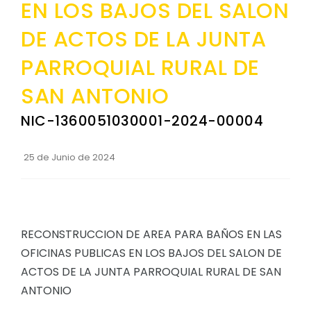
EN LOS BAJOS DEL SALON
Convocatorias
DE ACTOS DE LA JUNTA
GESTIÓN ADMINISTRATIVA
PARROQUIAL RURAL DE
Plan de desarrollo y Ordenamiento Territorial - PD
SAN ANTONIO
Plan Anual Contratación - PAC
NIC-1360051030001-2024-00004
Plan Operativo Anual - POA
Convenios Institucionales
25 de Junio de 2024
PRESUPUESTO: EJECUCIÓN Y REPORTES
Cédulas presupuestarias y balances
Procesos de contratación
RECONSTRUCCION DE AREA PARA BAÑOS EN LAS
Ejecución Presupuestaria
OFICINAS PUBLICAS EN LOS BAJOS DEL SALON DE
ACTOS DE LA JUNTA PARROQUIAL RURAL DE SAN
Obras y proyectos
ANTONIO