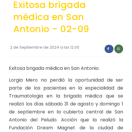
Exitosa brigada
Convocatorias
médica en San
GESTIÓN ADMINISTRATIVA
Antonio - 02-09
Plan de desarrollo y Ordenamiento Territorial - PD
Plan Anual Contratación - PAC
2 de Septiembre de 2024 a las 12:00
Plan Operativo Anual - POA
Convenios Institucionales
Exitosa brigada médica en San Antonio.
PRESUPUESTO: EJECUCIÓN Y REPORTES
Lorgia Mero no perdió la oportunidad de ser
Cédulas presupuestarias y balances
parte de los pacientes en la especialidad de
Procesos de contratación
Traumatologia en la brigada médica que se
realizó los días sábado 31 de agosto y domingo 1
Ejecución Presupuestaria
de septiembre en la cubierta central de San
Obras y proyectos
Antonio del Peludo. Acción que la realizó la
Fundación Dream Magnet de la ciudad de