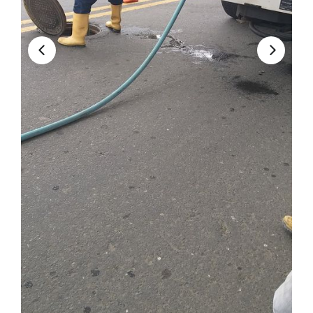
Convocatorias
GESTIÓN ADMINISTRATIVA
Plan de desarrollo y Ordenamiento Territorial - PD
Plan Anual Contratación - PAC
Plan Operativo Anual - POA
Convenios Institucionales
PRESUPUESTO: EJECUCIÓN Y REPORTES
Cédulas presupuestarias y balances
Procesos de contratación
Ejecución Presupuestaria
Obras y proyectos