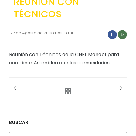
REUNIÓN CON
Convocatorias
TÉCNICOS
GESTIÓN ADMINISTRATIVA
Plan de desarrollo y Ordenamiento Territorial - PD
27 de Agosto de 2019 a las 13:04
Plan Anual Contratación - PAC
Plan Operativo Anual - POA
Reunión con Técnicos de la CNEL Manabí para
coordinar Asamblea con las comunidades.
Convenios Institucionales
PRESUPUESTO: EJECUCIÓN Y REPORTES
Cédulas presupuestarias y balances
Procesos de contratación
Ejecución Presupuestaria
Obras y proyectos
BUSCAR