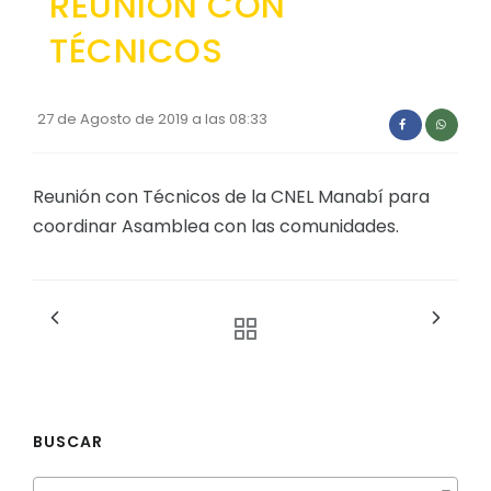
REUNIÓN CON
Convocatorias
TÉCNICOS
GESTIÓN ADMINISTRATIVA
Plan de desarrollo y Ordenamiento Territorial - PD
27 de Agosto de 2019 a las 08:33
Plan Anual Contratación - PAC
Plan Operativo Anual - POA
Reunión con Técnicos de la CNEL Manabí para
coordinar Asamblea con las comunidades.
Convenios Institucionales
PRESUPUESTO: EJECUCIÓN Y REPORTES
Cédulas presupuestarias y balances
Procesos de contratación
Ejecución Presupuestaria
Obras y proyectos
BUSCAR